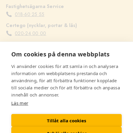
Fastighetsägarna Service
018-60 25 55
Certego (nycklar, portar & lås)
020-24 00 00
Uppsala Lyftservice (hissar)
Om cookies på denna webbplats
018-12 60 60
Serwent stopp i avlopp i fastigheten (ej lägenheter)
Vi använder cookies för att samla in och analysera
information om webbplatsens prestanda och
010-143 00 01
användning, för att förbättra funktioner kopplade
Recover skadeservice (skador på fastighetens
till sociala medier och för att förbättra och anpassa
delar)
innehåll och annonser.
010-177 77 00
Läs mer
Räddningstjänst, Polis & Ambulans
112
Tillåt alla cookies