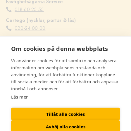
Fastighetsägarna Service
018-60 25 55
Certego (nycklar, portar & lås)
020-24 00 00
Uppsala Lyftservice (hissar)
Om cookies på denna webbplats
018-12 60 60
Serwent stopp i avlopp i fastigheten (ej lägenheter)
Vi använder cookies för att samla in och analysera
information om webbplatsens prestanda och
010-143 00 01
användning, för att förbättra funktioner kopplade
Recover skadeservice (skador på fastighetens
till sociala medier och för att förbättra och anpassa
delar)
innehåll och annonser.
010-177 77 00
Läs mer
Räddningstjänst, Polis & Ambulans
112
Tillåt alla cookies
Avböj alla cookies