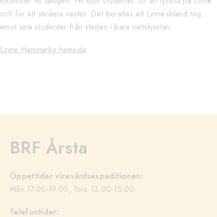
inkomster till familjen. Hit kom studenter för att lyssna på Linné
och för att studera växter. Det berättas att Linné ibland tog
emot sina studenter från staden i bara nattskjortan.
Linne Hammarby hemsida
BRF Årsta
Öppettider vicevärdsexpeditionen:
Mån 17.00-19.00, Tors 13.00-15.00
Telefontider: