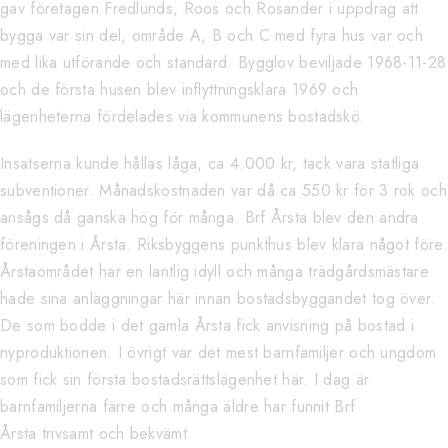
gav företagen Fredlunds, Roos och Rosander i uppdrag att
bygga var sin del, område A, B och C med fyra hus var och
med lika utförande och standard. Bygglov beviljade 1968-11-28
och de första husen blev inflyttningsklara 1969 och
lägenheterna fördelades via kommunens bostadskö.
Insatserna kunde hållas låga, ca 4.000 kr, tack vara statliga
subventioner. Månadskostnaden var då ca 550 kr för 3 rok och
ansågs då ganska hög för många. Brf Årsta blev den andra
föreningen i Årsta. Riksbyggens punkthus blev klara något före.
Årstaområdet har en lantlig idyll och många trädgårdsmästare
hade sina anläggningar här innan bostadsbyggandet tog över.
De som bodde i det gamla Årsta fick anvisning på bostad i
nyproduktionen. I övrigt var det mest barnfamiljer och ungdom
som fick sin första bostadsrättslägenhet här. I dag är
barnfamiljerna färre och många äldre har funnit Brf
Årsta trivsamt och bekvämt.