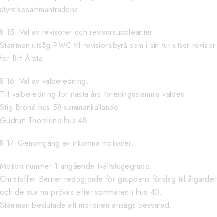
styrelsesammanträdena.
§ 15. Val av revisorer och revisorsuppleanter.
Stämman utsåg PWC till revisionsbyrå som i sin tur utser revisor
för Brf Årsta.
§ 16. Val av valberedning.
Till valberedning för nästa års föreningsstämma valdes
Stig Broné hus 58 sammankallande
Gudrun Thorslund hus 48
§ 17. Genomgång av inkomna motioner.
Motion nummer 1 angående tvättstugegrupp.
Christoffer Berner redogjorde för gruppens förslag till åtgärder
och de ska nu prövas efter sommaren i hus 40.
Stämman beslutade att motionen ansågs besvarad.