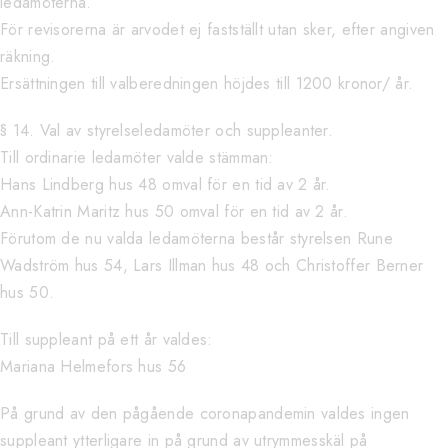
ledamöterna.
För revisorerna är arvodet ej fastställt utan sker, efter angiven
räkning.
Ersättningen till valberedningen höjdes till 1200 kronor/ år.
§ 14. Val av styrelseledamöter och suppleanter.
Till ordinarie ledamöter valde stämman:
Hans Lindberg hus 48 omval för en tid av 2 år.
Ann-Katrin Maritz hus 50 omval för en tid av 2 år.
Förutom de nu valda ledamöterna består styrelsen Rune
Wadström hus 54, Lars Illman hus 48 och Christoffer Berner
hus 50.
Till suppleant på ett år valdes:
Mariana Helmefors hus 56
På grund av den pågående coronapandemin valdes ingen
suppleant ytterligare in på grund av utrymmesskäl på