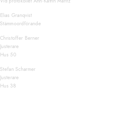
Vid protokollet Ann-Katrin Maritz
Elias Granqvist
Stämmoordförande
Christoffer Berner
Justerare
Hus 50
Stefan Scharmer
Justerare
Hus 38