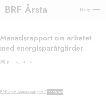
Hem
Energisparåtgärder
Månadsrapport om arbetet med
BRF Årsta
energisparåtgärder
Månadsrapport om arbetet
med energisparåtgärder
JULI 4, 2024
BRF-Arsta-Manadsrapport-2
Ladda ner