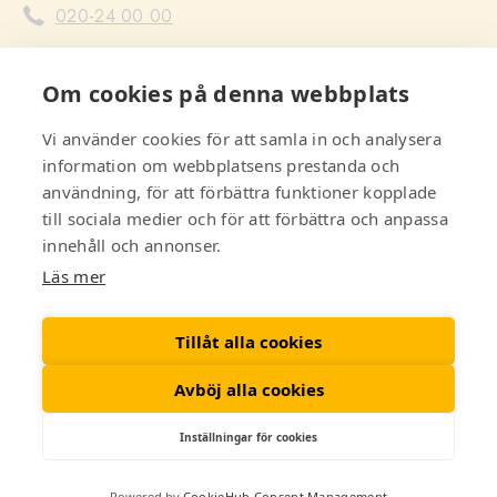
020-24 00 00
Uppsala Lyftservice (hissar)
Om cookies på denna webbplats
018-12 60 60
Serwent stopp i avlopp i fastigheten (ej lägenheter)
Vi använder cookies för att samla in och analysera
information om webbplatsens prestanda och
010-143 00 01
användning, för att förbättra funktioner kopplade
Recover skadeservice (skador på fastighetens
till sociala medier och för att förbättra och anpassa
delar)
innehåll och annonser.
010-177 77 00
Läs mer
Räddningstjänst, Polis & Ambulans
112
Tillåt alla cookies
Avböj alla cookies
Inställningar för cookies
Cookiepolicy
Copyright © Bostadsrättsföreningen Årsta 2026. All rights reserved. |
Powered by
CookieHub Consent Management